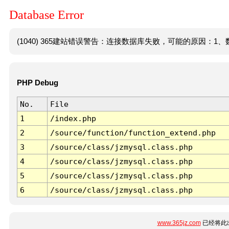
Database Error
(1040) 365建站错误警告：连接数据库失败，可能的原因：1、数
PHP Debug
No.
File
1
/index.php
2
/source/function/function_extend.php
3
/source/class/jzmysql.class.php
4
/source/class/jzmysql.class.php
5
/source/class/jzmysql.class.php
6
/source/class/jzmysql.class.php
www.365jz.com
已经将此