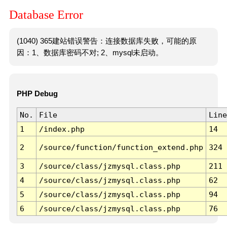
Database Error
(1040) 365建站错误警告：连接数据库失败，可能的原
因：1、数据库密码不对; 2、mysql未启动。
PHP Debug
No.
File
Line
1
/index.php
14
2
/source/function/function_extend.php
324
3
/source/class/jzmysql.class.php
211
4
/source/class/jzmysql.class.php
62
5
/source/class/jzmysql.class.php
94
6
/source/class/jzmysql.class.php
76