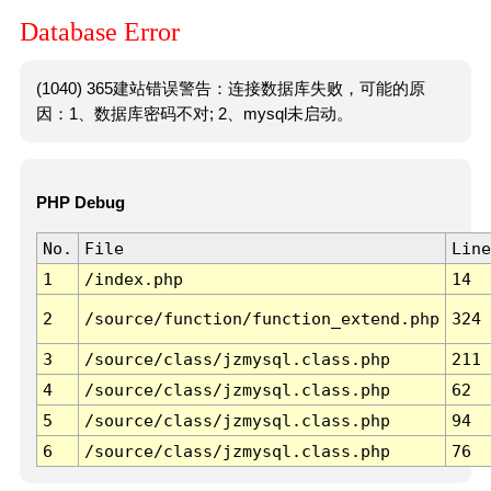
Database Error
(1040) 365建站错误警告：连接数据库失败，可能的原
因：1、数据库密码不对; 2、mysql未启动。
PHP Debug
No.
File
Line
1
/index.php
14
2
/source/function/function_extend.php
324
3
/source/class/jzmysql.class.php
211
4
/source/class/jzmysql.class.php
62
5
/source/class/jzmysql.class.php
94
6
/source/class/jzmysql.class.php
76