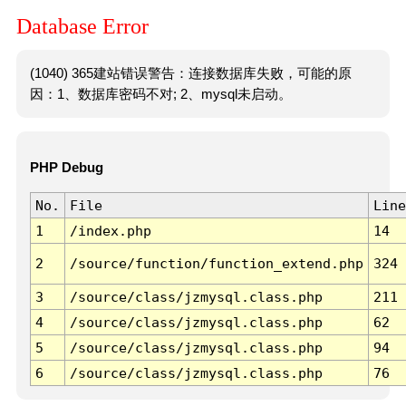
Database Error
(1040) 365建站错误警告：连接数据库失败，可能的原
因：1、数据库密码不对; 2、mysql未启动。
PHP Debug
No.
File
Line
1
/index.php
14
2
/source/function/function_extend.php
324
3
/source/class/jzmysql.class.php
211
4
/source/class/jzmysql.class.php
62
5
/source/class/jzmysql.class.php
94
6
/source/class/jzmysql.class.php
76