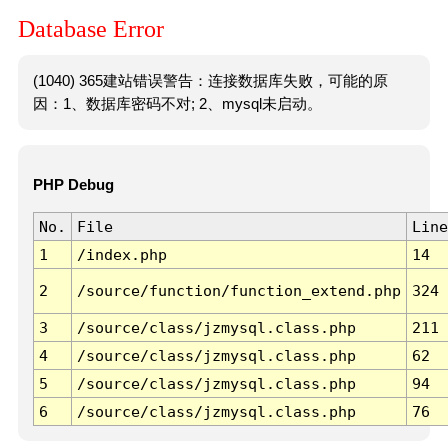
Database Error
(1040) 365建站错误警告：连接数据库失败，可能的原
因：1、数据库密码不对; 2、mysql未启动。
PHP Debug
No.
File
Line
1
/index.php
14
2
/source/function/function_extend.php
324
3
/source/class/jzmysql.class.php
211
4
/source/class/jzmysql.class.php
62
5
/source/class/jzmysql.class.php
94
6
/source/class/jzmysql.class.php
76