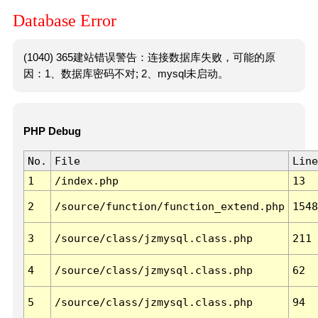
Database Error
(1040) 365建站错误警告：连接数据库失败，可能的原
因：1、数据库密码不对; 2、mysql未启动。
PHP Debug
No.
File
Line
1
/index.php
13
2
/source/function/function_extend.php
1548
3
/source/class/jzmysql.class.php
211
4
/source/class/jzmysql.class.php
62
5
/source/class/jzmysql.class.php
94