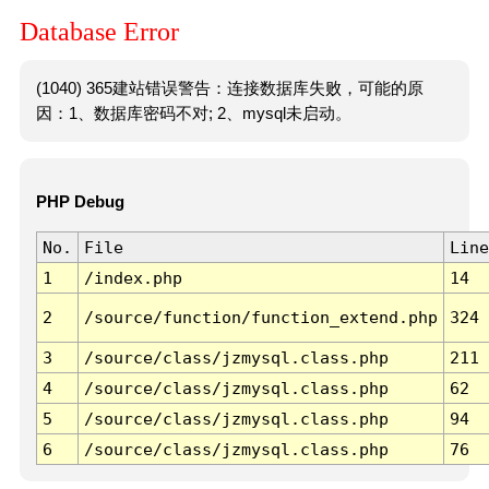
Database Error
(1040) 365建站错误警告：连接数据库失败，可能的原
因：1、数据库密码不对; 2、mysql未启动。
PHP Debug
No.
File
Line
1
/index.php
14
2
/source/function/function_extend.php
324
3
/source/class/jzmysql.class.php
211
4
/source/class/jzmysql.class.php
62
5
/source/class/jzmysql.class.php
94
6
/source/class/jzmysql.class.php
76