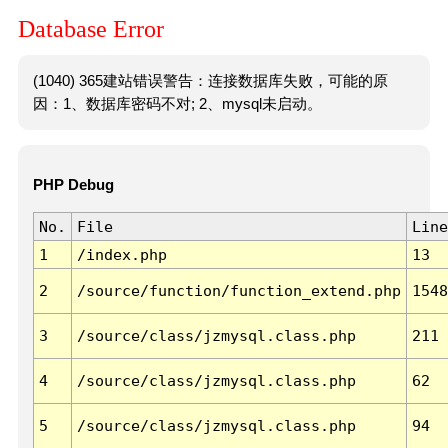
Database Error
(1040) 365建站错误警告：连接数据库失败，可能的原
因：1、数据库密码不对; 2、mysql未启动。
PHP Debug
No.
File
Line
1
/index.php
13
2
/source/function/function_extend.php
1548
3
/source/class/jzmysql.class.php
211
4
/source/class/jzmysql.class.php
62
5
/source/class/jzmysql.class.php
94