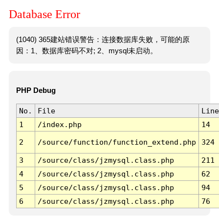
Database Error
(1040) 365建站错误警告：连接数据库失败，可能的原
因：1、数据库密码不对; 2、mysql未启动。
PHP Debug
No.
File
Line
1
/index.php
14
2
/source/function/function_extend.php
324
3
/source/class/jzmysql.class.php
211
4
/source/class/jzmysql.class.php
62
5
/source/class/jzmysql.class.php
94
6
/source/class/jzmysql.class.php
76