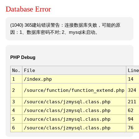
Database Error
(1040) 365建站错误警告：连接数据库失败，可能的原
因：1、数据库密码不对; 2、mysql未启动。
PHP Debug
No.
File
Line
1
/index.php
14
2
/source/function/function_extend.php
324
3
/source/class/jzmysql.class.php
211
4
/source/class/jzmysql.class.php
62
5
/source/class/jzmysql.class.php
94
6
/source/class/jzmysql.class.php
76