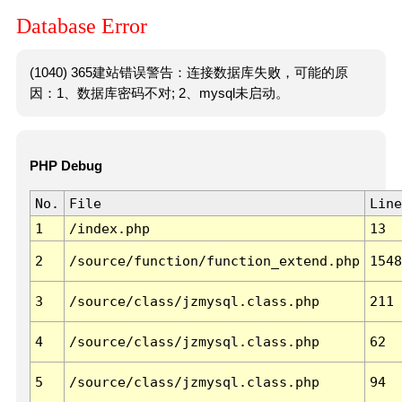
Database Error
(1040) 365建站错误警告：连接数据库失败，可能的原
因：1、数据库密码不对; 2、mysql未启动。
PHP Debug
No.
File
Line
1
/index.php
13
2
/source/function/function_extend.php
1548
3
/source/class/jzmysql.class.php
211
4
/source/class/jzmysql.class.php
62
5
/source/class/jzmysql.class.php
94