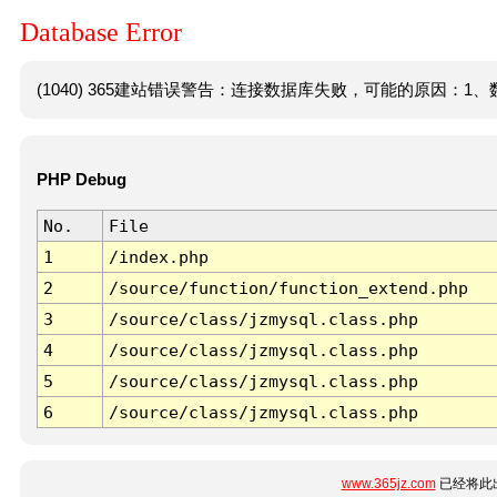
Database Error
(1040) 365建站错误警告：连接数据库失败，可能的原因：1、数
PHP Debug
No.
File
1
/index.php
2
/source/function/function_extend.php
3
/source/class/jzmysql.class.php
4
/source/class/jzmysql.class.php
5
/source/class/jzmysql.class.php
6
/source/class/jzmysql.class.php
www.365jz.com
已经将此