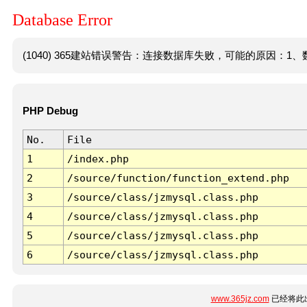
Database Error
(1040) 365建站错误警告：连接数据库失败，可能的原因：1、数
PHP Debug
No.
File
1
/index.php
2
/source/function/function_extend.php
3
/source/class/jzmysql.class.php
4
/source/class/jzmysql.class.php
5
/source/class/jzmysql.class.php
6
/source/class/jzmysql.class.php
www.365jz.com
已经将此