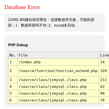
Database Error
(1040) 365建站错误警告：连接数据库失败，可能的原
因：1、数据库密码不对; 2、mysql未启动。
PHP Debug
No.
File
Line
1
/index.php
14
2
/source/function/function_extend.php
324
3
/source/class/jzmysql.class.php
211
4
/source/class/jzmysql.class.php
62
5
/source/class/jzmysql.class.php
94
6
/source/class/jzmysql.class.php
76