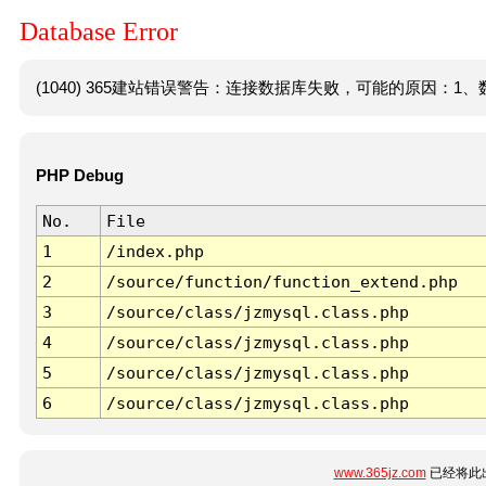
Database Error
(1040) 365建站错误警告：连接数据库失败，可能的原因：1、数
PHP Debug
No.
File
1
/index.php
2
/source/function/function_extend.php
3
/source/class/jzmysql.class.php
4
/source/class/jzmysql.class.php
5
/source/class/jzmysql.class.php
6
/source/class/jzmysql.class.php
www.365jz.com
已经将此